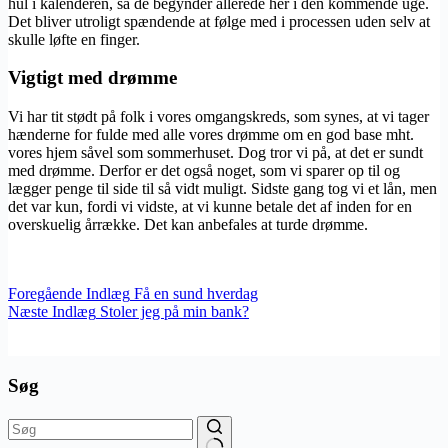
hul i kalenderen, så de begynder allerede her i den kommende uge.
Det bliver utroligt spændende at følge med i processen uden selv at
skulle løfte en finger.
Vigtigt med drømme
Vi har tit stødt på folk i vores omgangskreds, som synes, at vi tager
hænderne for fulde med alle vores drømme om en god base mht.
vores hjem såvel som sommerhuset. Dog tror vi på, at det er sundt
med drømme. Derfor er det også noget, som vi sparer op til og
lægger penge til side til så vidt muligt. Sidste gang tog vi et lån, men
det var kun, fordi vi vidste, at vi kunne betale det af inden for en
overskuelig årrække. Det kan anbefales at turde drømme.
Foregående
Indlæg
Få en sund hverdag
Næste
Indlæg
Stoler jeg på min bank?
Søg