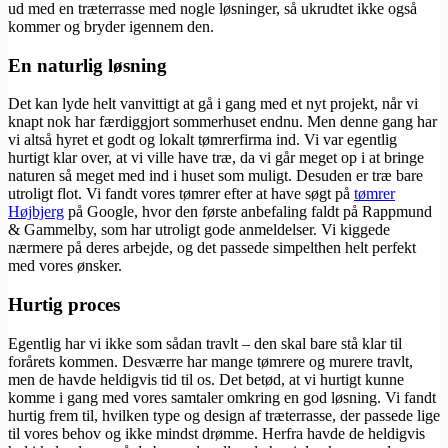
ud med en træterrasse med nogle løsninger, så ukrudtet ikke også
kommer og bryder igennem den.
En naturlig løsning
Det kan lyde helt vanvittigt at gå i gang med et nyt projekt, når vi
knapt nok har færdiggjort sommerhuset endnu. Men denne gang har
vi altså hyret et godt og lokalt tømrerfirma ind. Vi var egentlig
hurtigt klar over, at vi ville have træ, da vi går meget op i at bringe
naturen så meget med ind i huset som muligt. Desuden er træ bare
utroligt flot. Vi fandt vores tømrer efter at have søgt på
tømrer
Højbjerg
på Google, hvor den første anbefaling faldt på Rappmund
& Gammelby, som har utroligt gode anmeldelser. Vi kiggede
nærmere på deres arbejde, og det passede simpelthen helt perfekt
med vores ønsker.
Hurtig proces
Egentlig har vi ikke som sådan travlt – den skal bare stå klar til
forårets kommen. Desværre har mange tømrere og murere travlt,
men de havde heldigvis tid til os. Det betød, at vi hurtigt kunne
komme i gang med vores samtaler omkring en god løsning. Vi fandt
hurtig frem til, hvilken type og design af træterrasse, der passede lige
til vores behov og ikke mindst drømme. Herfra havde de heldigvis