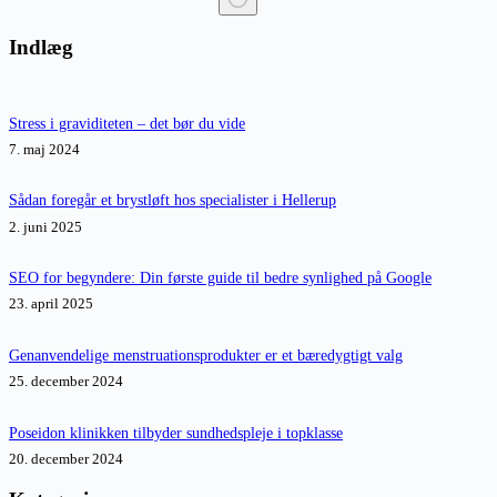
Ingen
resultater
Indlæg
Stress i graviditeten – det bør du vide
7. maj 2024
Sådan foregår et brystløft hos specialister i Hellerup
2. juni 2025
SEO for begyndere: Din første guide til bedre synlighed på Google
23. april 2025
Genanvendelige menstruationsprodukter er et bæredygtigt valg
25. december 2024
Poseidon klinikken tilbyder sundhedspleje i topklasse
20. december 2024