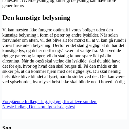
nattesøvn. Overbelysning og kunstigt belysning kan have store
gener for os
Den kunstige belysning
Vi kan næsten ikke fungere optimalt i vores boliger uden den
kunstige belysning i form af pærer og andre lyskilder. Når solen
forsvinder om aften, vil det blive alt for mørkt til, at vi kan gå rundt i
vores huse uden belysning. Derfor er det stadig vigtigt at du har det
kunstige lys, og det er derfor også svært at vælge fra. Men ved de
rigtige pærer og lamper, vil du stadig kunne spare lidt på din
elregning. Når du også skal vælge din lyskilde, skal du altid have
det for øje, hvor og hvad den skal bruges til. På den måde er du
sikker på, at du kommer hjem med det rigtige lys. Du skal nemlig
helst ikke blive blindet af lyset, når du sidder ved det. Det kan være
ved spisebordet, hvor lyset helst ikke skal blinde ned i hoved på dig.
Foregående
Indlæg
Ting, jeg gør, for at leve sundere
Næste
Indlæg
Den store fødselsdagsfest
Søg