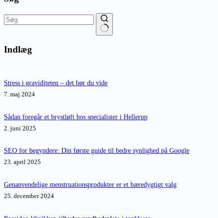
Ingen
resultater
Indlæg
Stress i graviditeten – det bør du vide
7. maj 2024
Sådan foregår et brystløft hos specialister i Hellerup
2. juni 2025
SEO for begyndere: Din første guide til bedre synlighed på Google
23. april 2025
Genanvendelige menstruationsprodukter er et bæredygtigt valg
25. december 2024