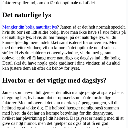
faktorer spiller ind, om du får det optimale ud af det.
Det naturlige lys
Mangler din bolig naturligt lys
? Jamen så er det helt normalt specielt,
hvis du bor i en lidt ældre bolig, hvor man ikke have så stor fokus på
det naturlige lys. Hvis du har mangel på det naturlige lys, vil du
kunne føle dig mere indelukket samt isoleret fra omverden. Men
med de retter vinduer, vil du kunne få det optimale ud af solens
stråler. Hvis du etablerer et ovenlysvindue, vil du med garanti
opleve, at du vil få langt mere naturligt- og dagslys ind i din bolig.
Dertil skal du have nogle gode gardiner i dine vinduer, så du altid
kan justere dem alt efter dit behov for lyset.
Hvorfor er det vigtigt med dagslys?
Jamen som nævnt tidligere er der altså mange penge at spare på ens
elregning her, hvis man blot er opmærksom på de forskellige
faktorer. Men ud over at det kan mærkes på pengepungen, vil dit
helbred også takke dig. Dit helbred hænger nemlig også sammen
med lyset, da det har en kæmpe betydning for din døgnrytme,
hvilket har påvirkning på dit helbred. Dagslyset er nemlig med til at
give os højt humor, men det hjælper os også til at få en god