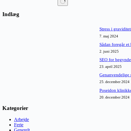
Ingen
resultater
Indlæg
Stress i gravidite
7. maj 2024
Sådan foregår et b
2. juni 2025
SEO for begynder
23. april 2025
Genanvendelige m
25. december 2024
Poseidon klinikke
20. december 2024
Kategorier
Arbejde
Ferie
Generelt