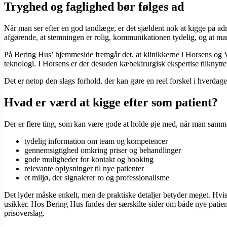
Tryghed og faglighed bør følges ad
Når man ser efter en god tandlæge, er det sjældent nok at kigge på ad
afgørende, at stemningen er rolig, kommunikationen tydelig, og at ma
På Bering Hus’ hjemmeside fremgår det, at klinikkerne i Horsens og Vam
teknologi. I Horsens er der desuden kæbekirurgisk ekspertise tilknytte
Det er netop den slags forhold, der kan gøre en reel forskel i hverdage
Hvad er værd at kigge efter som patient?
Der er flere ting, som kan være gode at holde øje med, når man samme
tydelig information om team og kompetencer
gennemsigtighed omkring priser og behandlinger
gode muligheder for kontakt og booking
relevante oplysninger til nye patienter
et miljø, der signalerer ro og professionalisme
Det lyder måske enkelt, men de praktiske detaljer betyder meget. Hvis 
usikker. Hos Bering Hus findes der særskilte sider om både nye patiente
prisoverslag.