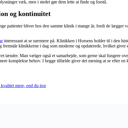
lysninger væk, men i stedet gør dem lette at finde og forstå.
on og kontinuitet
Mange patienter bliver hos den samme klinik i mange år, fordi de lægge
ne
interessant at se nærmere på. Klinikken i Horsens holder til i den hi
g fremstår klinikkerne i dag som moderne og opdaterede, hvilket giver 
vet tænder. Man vælger også et samarbejde, som gerne skal fungere over
mere komplekse behov. I begge tilfælde giver det mening at se efter en
kvalitet mere, end du tror