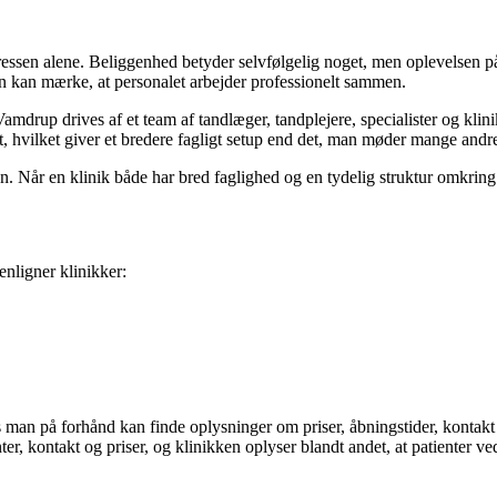
ressen alene. Beliggenhed betyder selvfølgelig noget, men oplevelsen p
n kan mærke, at personalet arbejder professionelt sammen.
drup drives af et team af tandlæger, tandplejere, specialister og klinik
t, hvilket giver et bredere fagligt setup end det, man møder mange andre
n. Når en klinik både har bred faglighed og en tydelig struktur omkring pa
nligner klinikker:
man på forhånd kan finde oplysninger om priser, åbningstider, kontakt og
r, kontakt og priser, og klinikken oplyser blandt andet, at patienter ved