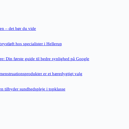
ten – det bør du vide
rystløft hos specialister i Hellerup
e: Din første guide til bedre synlighed på Google
enstruationsprodukter er et bæredygtigt valg
n tilbyder sundhedspleje i topklasse