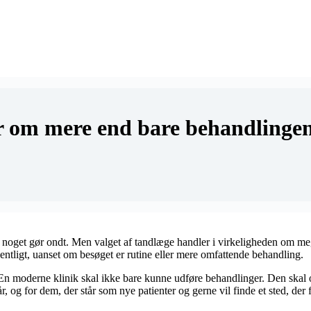
r om mere end bare behandlinge
r når noget gør ondt. Men valget af tandlæge handler i virkeligheden om m
rdentligt, uanset om besøget er rutine eller mere omfattende behandling.
 moderne klinik skal ikke bare kunne udføre behandlinger. Den skal og
r, og for dem, der står som nye patienter og gerne vil finde et sted, der f