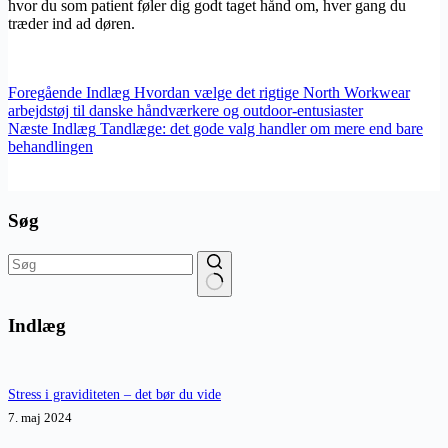
hvor du som patient føler dig godt taget hånd om, hver gang du
træder ind ad døren.
Foregående
Indlæg
Hvordan vælge det rigtige North Workwear
arbejdstøj til danske håndværkere og outdoor-entusiaster
Næste
Indlæg
Tandlæge: det gode valg handler om mere end bare
behandlingen
Søg
Ingen
resultater
Indlæg
Stress i graviditeten – det bør du vide
7. maj 2024