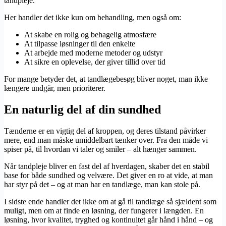
tandpleje.
Her handler det ikke kun om behandling, men også om:
At skabe en rolig og behagelig atmosfære
At tilpasse løsninger til den enkelte
At arbejde med moderne metoder og udstyr
At sikre en oplevelse, der giver tillid over tid
For mange betyder det, at tandlægebesøg bliver noget, man ikke
længere undgår, men prioriterer.
En naturlig del af din sundhed
Tænderne er en vigtig del af kroppen, og deres tilstand påvirker
mere, end man måske umiddelbart tænker over. Fra den måde vi
spiser på, til hvordan vi taler og smiler – alt hænger sammen.
Når tandpleje bliver en fast del af hverdagen, skaber det en stabil
base for både sundhed og velvære. Det giver en ro at vide, at man
har styr på det – og at man har en tandlæge, man kan stole på.
I sidste ende handler det ikke om at gå til tandlæge så sjældent som
muligt, men om at finde en løsning, der fungerer i længden. En
løsning, hvor kvalitet, tryghed og kontinuitet går hånd i hånd – og