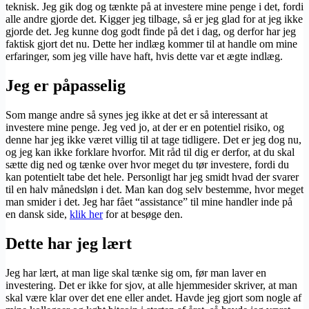
teknisk. Jeg gik dog og tænkte på at investere mine penge i det, fordi
alle andre gjorde det. Kigger jeg tilbage, så er jeg glad for at jeg ikke
gjorde det. Jeg kunne dog godt finde på det i dag, og derfor har jeg
faktisk gjort det nu. Dette her indlæg kommer til at handle om mine
erfaringer, som jeg ville have haft, hvis dette var et ægte indlæg.
Jeg er påpasselig
Som mange andre så synes jeg ikke at det er så interessant at
investere mine penge. Jeg ved jo, at der er en potentiel risiko, og
denne har jeg ikke været villig til at tage tidligere. Det er jeg dog nu,
og jeg kan ikke forklare hvorfor. Mit råd til dig er derfor, at du skal
sætte dig ned og tænke over hvor meget du tør investere, fordi du
kan potentielt tabe det hele. Personligt har jeg smidt hvad der svarer
til en halv månedsløn i det. Man kan dog selv bestemme, hvor meget
man smider i det. Jeg har fået “assistance” til mine handler inde på
en dansk side,
klik her
for at besøge den.
Dette har jeg lært
Jeg har lært, at man lige skal tænke sig om, før man laver en
investering. Det er ikke for sjov, at alle hjemmesider skriver, at man
skal være klar over det ene eller andet. Havde jeg gjort som nogle af