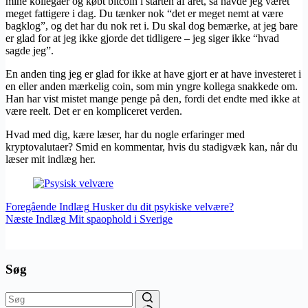
mine kollegaer og købt bitcoin i starten af året, så havde jeg været
meget fattigere i dag. Du tænker nok “det er meget nemt at være
bagklog”, og det har du nok ret i. Du skal dog bemærke, at jeg bare
er glad for at jeg ikke gjorde det tidligere – jeg siger ikke “hvad
sagde jeg”.
En anden ting jeg er glad for ikke at have gjort er at have investeret i
en eller anden mærkelig coin, som min yngre kollega snakkede om.
Han har vist mistet mange penge på den, fordi det endte med ikke at
være reelt. Det er en kompliceret verden.
Hvad med dig, kære læser, har du nogle erfaringer med
kryptovalutaer? Smid en kommentar, hvis du stadigvæk kan, når du
læser mit indlæg her.
Foregående
Indlæg
Husker du dit psykiske velvære?
Næste
Indlæg
Mit spaophold i Sverige
Søg