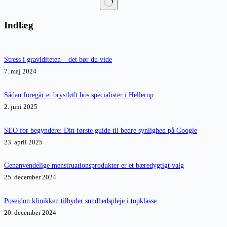
Ingen
resultater
Indlæg
Stress i graviditeten – det bør du vide
7. maj 2024
Sådan foregår et brystløft hos specialister i Hellerup
2. juni 2025
SEO for begyndere: Din første guide til bedre synlighed på Google
23. april 2025
Genanvendelige menstruationsprodukter er et bæredygtigt valg
25. december 2024
Poseidon klinikken tilbyder sundhedspleje i topklasse
20. december 2024