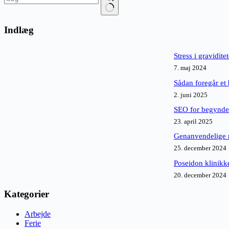
Ingen
resultater
Indlæg
Stress i gravidite
7. maj 2024
Sådan foregår et b
2. juni 2025
SEO for begynder
23. april 2025
Genanvendelige m
25. december 2024
Poseidon klinikke
20. december 2024
Kategorier
Arbejde
Ferie