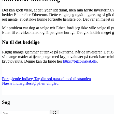
Det kan godt være, at det lyder lidt dumt, men min første investering 
hedder Ether eller Ethereum. Dette valgte jeg også at gøre, og så gik d
jeg mente, at det ikke kunne fortsætte længere op. Det var en meget sm
Mit problem var dog at sælge mit Ether, fordi jeg ikke ville sælge til
Ether til en virksomhed og få pengene hurtigt. Det gik faktisk meget go
Nu til det kedelige
Rigtig mange glemmer at tænke på skatterne, når de investerer. Det gjor
så mange måder at tjene penge med kryptovalutaer på (tænk bare mining
kryptovaluta. Denne kan du finde her
https://bitcoinskat.dk/
.
Foregående
Indlæg
Tag din sol parasol med til stranden
Næste
Indlæg
Besøg på en vingård
Søg