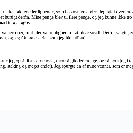
var ikke i aktier eller lignende, som hos mange andre. Jeg faldt over en
et hurtigt derfra. Mine penge blev til flere penge, og jeg kunne ikke tro
art ting at gøre.
 privatpersoner, fordi der var mulighed for at blive snydt. Derfor valgte
dt, og jeg fik præcist det, som jeg blev tilbudt.
de jeg også til at starte med, men så gik der en uge, og så kom jeg i tan
, staking og meget andet). Jeg spurgte en af mine venner, som er meget g