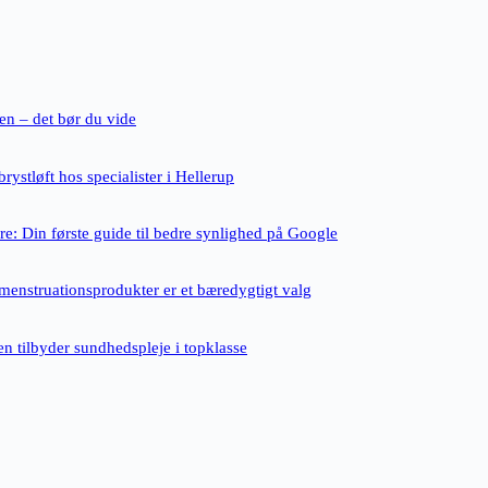
ten – det bør du vide
rystløft hos specialister i Hellerup
e: Din første guide til bedre synlighed på Google
enstruationsprodukter er et bæredygtigt valg
n tilbyder sundhedspleje i topklasse